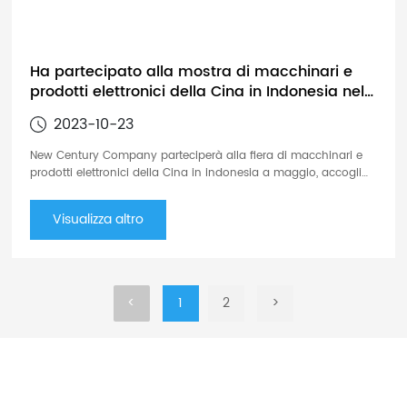
Ha partecipato alla mostra di macchinari e
prodotti elettronici della Cina in Indonesia nel
maggio 2013
2023-10-23
New Century Company parteciperà alla fiera di macchinari e
prodotti elettronici della Cina in indonesia a maggio, accogli
favorevolmente la tua visita. Per informazioni dettagliate sulla
fiera si prega di fare riferimento al seguente
Visualizza altro
<
1
2
>
DOMANDE SULLE SOLUZIONI DI