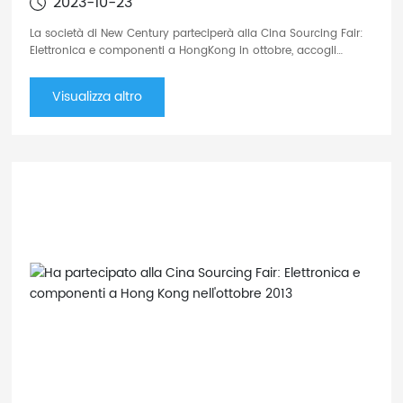
2023-10-23
La società di New Century parteciperà alla Cina Sourcing Fair:
Elettronica e componenti a HongKong in ottobre, accogli
favorevolmente la tua visita. Per informazioni dettagliate sulla
fiera si prega di fare riferimento al seguente
Visualizza altro